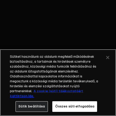
Real Madrid, a
Manchester City,
a Barcelona
vagy a Bayern
München,
versenyeznek
benne. A sorozat
szeptembertől
májusig tart,
Sütiket használunk az oldalunk megfelelő működésének
csoportkörrel
biztosításához, a tartalmak és hirdetések személyre
kezdődik és
szabásához, közösségi média funkciók felkínálásához és
az oldalunk látogatottságának elemzéséhez.
egyenes
Oldalhasználattal kapcsolatos információkat is
kieséses
megosztunk a közösségi média területén tevékenykedő, a
szakaszban
hirdetési és elemzési szolgáltatásokat nyújtó
folytatódik. A
partnereinkkel.
A cookie (süti) tájékoztatóért
kattintson ide.
mérkőzéseket az
RTL+ felületén
Sütik beállítása
Összes süti elfogadása
élőben lehet