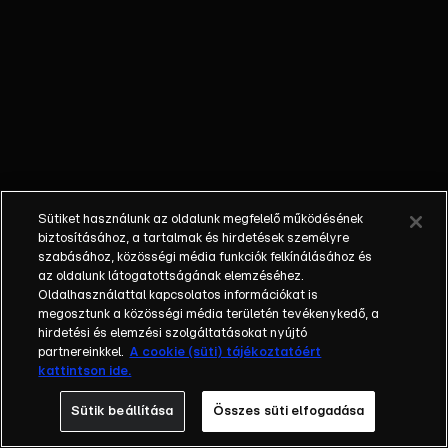
Real Madrid, a
Liverpool, a
Barcelona vagy
a Bayern
München,
versenyeznek
benne. A sorozat
szeptembertől
májusig tart,
Sütiket használunk az oldalunk megfelelő működésének
ligarendszerben
biztosításához, a tartalmak és hirdetések személyre
kezdődik és
szabásához, közösségi média funkciók felkínálásához és
az oldalunk látogatottságának elemzéséhez.
februártól az
Oldalhasználattal kapcsolatos információkat is
egyenes
megosztunk a közösségi média területén tevékenykedő, a
kieséses
hirdetési és elemzési szolgáltatásokat nyújtó
szakasszal
partnereinkkel.
A cookie (süti) tájékoztatóért
kattintson ide.
folytatódik. A
mérkőzéseket az
Sütik beállítása
Összes süti elfogadása
RTL+ Premium