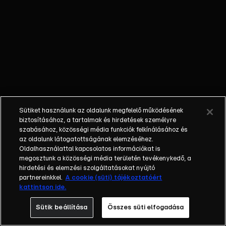
állomáson, és
arra készülnek,
hogy titokban
kicsempészik a
generátort.
Juarez komolyan
aggódik az anyja
miatt, aki nem is
sejti, hogy a
Sütiket használunk az oldalunk megfelelő működésének
lánya milyen
biztosításához, a tartalmak és hirdetések személyre
veszélyes
szabásához, közösségi média funkciók felkínálásához és
az oldalunk látogatottságának elemzéséhez.
munkát végez.
Oldalhasználattal kapcsolatos információkat is
Eközben Lucy és
megosztunk a közösségi média területén tevékenykedő, a
Harper azt
hirdetési és elemzési szolgáltatásokat nyújtó
tervezik, hogy
partnereinkkel.
A cookie (süti) tájékoztatóért
kattintson ide.
átszervezésekkel
szereznek egy
Sütik beállítása
Összes süti elfogadása
jobb állást