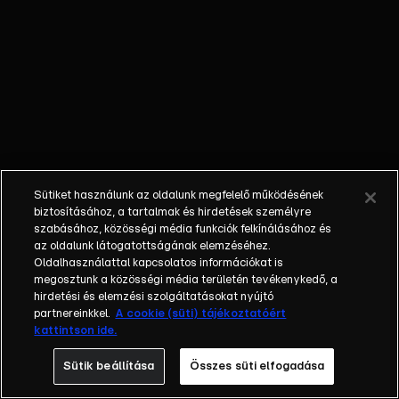
a férfit, aki
bármire képes,
hogy
megszökjön,
ráadásul
meglehetősen
sokan vannak,
akik a halálát
kívánják, ezért
Sütiket használunk az oldalunk megfelelő működésének
megkettőzik az
biztosításához, a tartalmak és hirdetések személyre
őrséget. Lucy
szabásához, közösségi média funkciók felkínálásához és
az oldalunk látogatottságának elemzéséhez.
és Tim együtt
Oldalhasználattal kapcsolatos információkat is
járőröznek, és
megosztunk a közösségi média területén tevékenykedő, a
hamarosan
hirdetési és elemzési szolgáltatásokat nyújtó
komoly
partnereinkkel.
A cookie (süti) tájékoztatóért
kattintson ide.
problémákba
ütköznek.
Sütik beállítása
Összes süti elfogadása
Angela napok