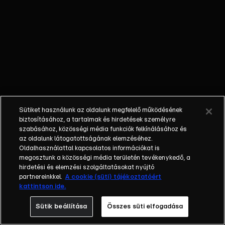
akarja őt, de
Seher
megnyugtatja,
hogy erről szó
sincs, és nem
kíván beszélni
a témáról.
Zuhal becsalja
Yamant az
Sütiket használunk az oldalunk megfelelő működésének
irodába, hogy
biztosításához, a tartalmak és hirdetések személyre
amikor
szabásához, közösségi média funkciók felkínálásához és
az oldalunk látogatottságának elemzéséhez.
elmegy, Ikbal
Oldalhasználattal kapcsolatos információkat is
emberei
megosztunk a közösségi média területén tevékenykedő, a
követhessék.
hirdetési és elemzési szolgáltatásokat nyújtó
Yaman azt
partnereinkkel.
A cookie (süti) tájékoztatóért
kattintson ide.
hiszi,
ellensége,
Sütik beállítása
Összes süti elfogadása
Akszak