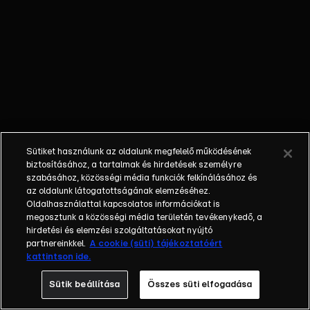
változott
meg. Yaman
ragaszkodik
ahhoz, hogy
a külvilág
felé
eljátsszák a
boldog
házasokat,
Sütiket használunk az oldalunk megfelelő működésének
de amint
biztosításához, a tartalmak és hirdetések személyre
kettesben
szabásához, közösségi média funkciók felkínálásához és
az oldalunk látogatottságának elemzéséhez.
maradnak
Oldalhasználattal kapcsolatos információkat is
gyötri és
megosztunk a közösségi média területén tevékenykedő, a
megalázza a
hirdetési és elemzési szolgáltatásokat nyújtó
lányt. Zuhal
partnereinkkel.
A cookie (süti) tájékoztatóért
kattintson ide.
próbál
Yaman
Sütik beállítása
Összes süti elfogadása
kedvében