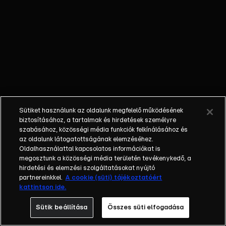
Zuhal
folyamatosan
zaklatja
Sehert.
Ezúttal egy
házassági
szerződést
ad neki, hogy
írja alá, ha
Sütiket használunk az oldalunk megfelelő működésének
nem a
biztosításához, a tartalmak és hirdetések személyre
vagyonra
szabásához, közösségi média funkciók felkínálásához és
az oldalunk látogatottságának elemzéséhez.
pályázik.
Oldalhasználattal kapcsolatos információkat is
Seher ráveszi
megosztunk a közösségi média területén tevékenykedő, a
Yamant, hogy
hirdetési és elemzési szolgáltatásokat nyújtó
mindketten
partnereinkkel.
A cookie (süti) tájékoztatóért
kattintson ide.
írják alá,
nehogy bárki
Sütik beállítása
Összes süti elfogadása
azt higgye, ő