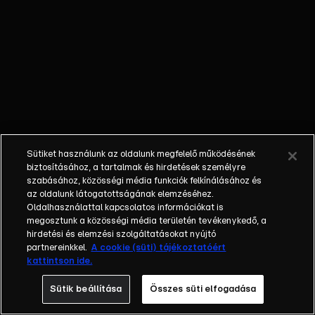
felügyeletét.
İkbal és Zuhal
rendkívül
csalódottak.
İbrahim és
Hayriye néni
megérkeznek
a lánykérésre,
és İbrahimnak
Sütiket használunk az oldalunk megfelelő működésének
elakad a
biztosításához, a tartalmak és hirdetések személyre
szava, amikor
szabásához, közösségi média funkciók felkínálásához és
az oldalunk látogatottságának elemzéséhez.
meglátja a
Oldalhasználattal kapcsolatos információkat is
kisminkelt,
megosztunk a közösségi média területén tevékenykedő, a
elegáns
hirdetési és elemzési szolgáltatásokat nyújtó
ruhába
partnereinkkel.
A cookie (süti) tájékoztatóért
kattintson ide.
öltözött
Karát. Zuhal
Sütik beállítása
Összes süti elfogadása
mérget önt