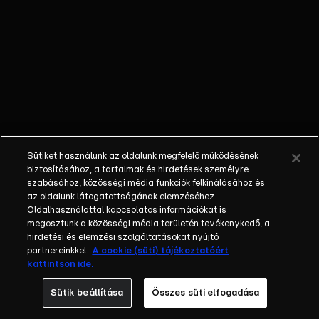
Yamannak,
majd felviszi
Yaman
szobájába.
Yusuf arra
kéri,
reggelizzen
velük, és
Yaman
Sütiket használunk az oldalunk megfelelő működésének
megosztja
biztosításához, a tartalmak és hirdetések személyre
vele az
szabásához, közösségi média funkciók felkínálásához és
az oldalunk látogatottságának elemzéséhez.
adagját.
Oldalhasználattal kapcsolatos információkat is
Yaman arra
megosztunk a közösségi média területén tevékenykedő, a
készül, hogy
hirdetési és elemzési szolgáltatásokat nyújtó
Seher nevére
partnereinkkel.
A cookie (süti) tájékoztatóért
kattintson ide.
írassa a cég
részvényeinek
Sütik beállítása
Összes süti elfogadása
egy részét,