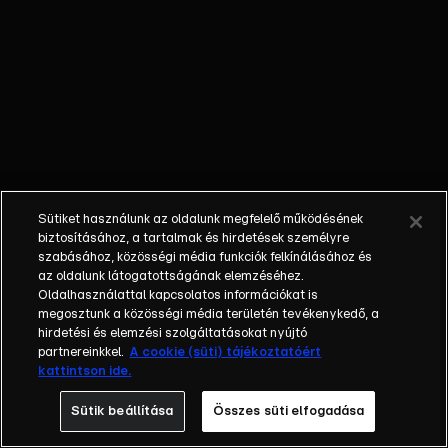
kiadással, hiszen
októbertől a 2020-
as évek első
felének legjobb
szálláshelyei
csapnak össze egy
szuperdöntőben,
amelybe az elmúlt
4 évben
Sütiket használunk az oldalunk megfelelő működésének
bemutatott 136
biztosításához, a tartalmak és hirdetések személyre
szálláshely közül a
szabásához, közösségi média funkciók felkínálásához és
az oldalunk látogatottságának elemzéséhez.
legjobb 24 került
Oldalhasználattal kapcsolatos információkat is
be. A fődíj a Best
megosztunk a közösségi média területén tevékenykedő, a
of Az Év Hotele
hirdetési és elemzési szolgáltatásokat nyújtó
cím és azzal járó
partnereinkkel.
A cookie (süti) tájékoztatóért
kattintson ide.
különleges díj. A
versenyhez tartozó
Sütik beállítása
Összes süti elfogadása
műsor az alföldi