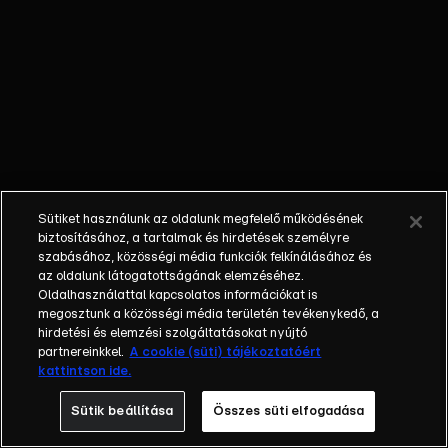
ereklyék
nyomába ered,
hogy
számtalan
kaland során
felkutassa, a
bűnözők
karmai közül
kimentse, s az
Sütiket használunk az oldalunk megfelelő működésének
eredeti
biztosításához, a tartalmak és hirdetések személyre
tulajdonosának
szabásához, közösségi média funkciók felkínálásához és
az oldalunk látogatottságának elemzéséhez.
visszajuttassa
Oldalhasználattal kapcsolatos információkat is
azokat.
megosztunk a közösségi média területén tevékenykedő, a
Sydney
hirdetési és elemzési szolgáltatásokat nyújtó
kalandjai során
partnereinkkel.
A cookie (süti) tájékoztatóért
kattintson ide.
társai, kollégái,
Nigel Bailey
Sütik beállítása
Összes süti elfogadása
tanársegéd és