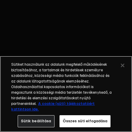
ereklyék
nyomába ered,
hogy
számtalan
kaland során
felkutassa, a
bűnözők
karmai közül
kimentse, s az
Sütiket használunk az oldalunk megfelelő működésének
eredeti
biztosításához, a tartalmak és hirdetések személyre
tulajdonosának
szabásához, közösségi média funkciók felkínálásához és
az oldalunk látogatottságának elemzéséhez.
visszajuttassa
Oldalhasználattal kapcsolatos információkat is
azokat.
megosztunk a közösségi média területén tevékenykedő, a
Sydney
hirdetési és elemzési szolgáltatásokat nyújtó
kalandjai során
partnereinkkel.
A cookie (süti) tájékoztatóért
kattintson ide.
társai, kollégái,
Nigel Bailey
Sütik beállítása
Összes süti elfogadása
tanársegéd és