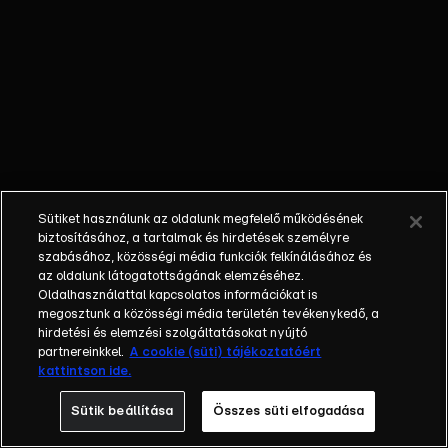
ereklyék
nyomába ered,
hogy
számtalan
kaland során
felkutassa, a
bűnözők
karmai közül
kimentse, s az
Sütiket használunk az oldalunk megfelelő működésének
eredeti
biztosításához, a tartalmak és hirdetések személyre
tulajdonosának
szabásához, közösségi média funkciók felkínálásához és
az oldalunk látogatottságának elemzéséhez.
visszajuttassa
Oldalhasználattal kapcsolatos információkat is
azokat.
megosztunk a közösségi média területén tevékenykedő, a
Sydney
hirdetési és elemzési szolgáltatásokat nyújtó
kalandjai során
partnereinkkel.
A cookie (süti) tájékoztatóért
kattintson ide.
társai, kollégái,
Nigel Bailey
Sütik beállítása
Összes süti elfogadása
tanársegéd és