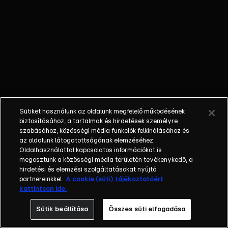
ereklyék
nyomába ered,
hogy
számtalan
kaland során
felkutassa, a
bűnözők
karmai közül
kimentse, s az
Sütiket használunk az oldalunk megfelelő működésének
eredeti
biztosításához, a tartalmak és hirdetések személyre
tulajdonosának
szabásához, közösségi média funkciók felkínálásához és
az oldalunk látogatottságának elemzéséhez.
visszajuttassa
Oldalhasználattal kapcsolatos információkat is
azokat.
megosztunk a közösségi média területén tevékenykedő, a
Sydney
hirdetési és elemzési szolgáltatásokat nyújtó
kalandjai során
partnereinkkel.
A cookie (süti) tájékoztatóért
kattintson ide.
társai, kollégái,
Nigel Bailey
Sütik beállítása
Összes süti elfogadása
tanársegéd és