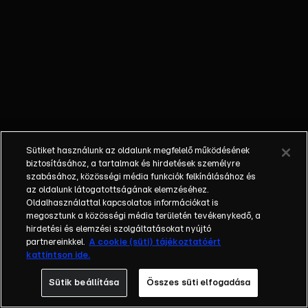
ereklyék
nyomába ered,
hogy
számtalan
kaland során
felkutassa, a
bűnözők
karmai közül
kimentse, s az
Sütiket használunk az oldalunk megfelelő működésének
eredeti
biztosításához, a tartalmak és hirdetések személyre
tulajdonosának
szabásához, közösségi média funkciók felkínálásához és
az oldalunk látogatottságának elemzéséhez.
visszajuttassa
Oldalhasználattal kapcsolatos információkat is
azokat.
megosztunk a közösségi média területén tevékenykedő, a
Sydney
hirdetési és elemzési szolgáltatásokat nyújtó
kalandjai során
partnereinkkel.
A cookie (süti) tájékoztatóért
kattintson ide.
társai, kollégái,
Nigel Bailey
Sütik beállítása
Összes süti elfogadása
tanársegéd és