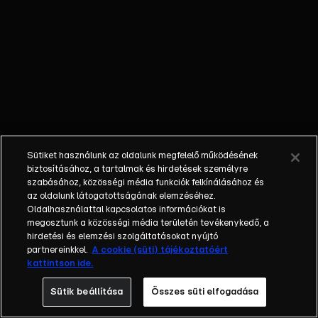
ereklyék
nyomába ered,
hogy
számtalan
kaland során
felkutassa, a
bűnözők
karmai közül
kimentse, s az
Sütiket használunk az oldalunk megfelelő működésének
eredeti
biztosításához, a tartalmak és hirdetések személyre
tulajdonosának
szabásához, közösségi média funkciók felkínálásához és
az oldalunk látogatottságának elemzéséhez.
visszajuttassa
Oldalhasználattal kapcsolatos információkat is
azokat.
megosztunk a közösségi média területén tevékenykedő, a
Sydney
hirdetési és elemzési szolgáltatásokat nyújtó
kalandjai során
partnereinkkel.
A cookie (süti) tájékoztatóért
kattintson ide.
társai, kollégái,
Nigel Bailey
Sütik beállítása
Összes süti elfogadása
tanársegéd és