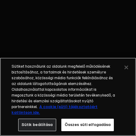
ereklyék
nyomába ered,
hogy
számtalan
kaland során
felkutassa, a
bűnözők
karmai közül
kimentse, s az
Sütiket használunk az oldalunk megfelelő működésének
eredeti
biztosításához, a tartalmak és hirdetések személyre
tulajdonosának
szabásához, közösségi média funkciók felkínálásához és
az oldalunk látogatottságának elemzéséhez.
visszajuttassa
Oldalhasználattal kapcsolatos információkat is
azokat.
megosztunk a közösségi média területén tevékenykedő, a
Sydney
hirdetési és elemzési szolgáltatásokat nyújtó
kalandjai során
partnereinkkel.
A cookie (süti) tájékoztatóért
kattintson ide.
társai, kollégái,
Nigel Bailey
Sütik beállítása
Összes süti elfogadása
tanársegéd és