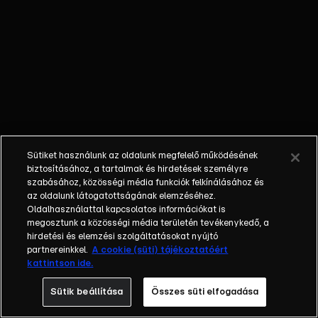
győzedelmeskednek:
Az Árulók vagy az
utánuk nyomozó
Ártatlanok.
Sütiket használunk az oldalunk megfelelő működésének
biztosításához, a tartalmak és hirdetések személyre
szabásához, közösségi média funkciók felkínálásához és
az oldalunk látogatottságának elemzéséhez.
Oldalhasználattal kapcsolatos információkat is
megosztunk a közösségi média területén tevékenykedő, a
hirdetési és elemzési szolgáltatásokat nyújtó
partnereinkkel.
A cookie (süti) tájékoztatóért
kattintson ide.
Sütik beállítása
Összes süti elfogadása