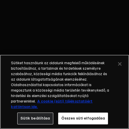
Árulók vagy
az őket
kergető
Ártatlanok.
Sütiket használunk az oldalunk megfelelő működésének
biztosításához, a tartalmak és hirdetések személyre
szabásához, közösségi média funkciók felkínálásához és
az oldalunk látogatottságának elemzéséhez.
Oldalhasználattal kapcsolatos információkat is
megosztunk a közösségi média területén tevékenykedő, a
hirdetési és elemzési szolgáltatásokat nyújtó
partnereinkkel.
A cookie (süti) tájékoztatóért
kattintson ide.
Sütik beállítása
Összes süti elfogadása