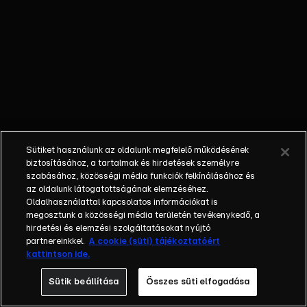
folyamán –
az
Ártatlanok
pedig jobban
rettegnek,
mint valaha.
Később egy
látványos,
20 ezer
Sütiket használunk az oldalunk megfelelő működésének
dolláros
biztosításához, a tartalmak és hirdetések személyre
börtönszökés
szabásához, közösségi média funkciók felkínálásához és
az oldalunk látogatottságának elemzéséhez.
vár rájuk.
Oldalhasználattal kapcsolatos információkat is
megosztunk a közösségi média területén tevékenykedő, a
hirdetési és elemzési szolgáltatásokat nyújtó
partnereinkkel.
A cookie (süti) tájékoztatóért
kattintson ide.
Sütik beállítása
Összes süti elfogadása