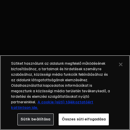
millió forintos fizetést, egy felső középkategóriás céges 
átalakította a kiválasztási folyamatot: amikor egy jelöltet 
a második hét végére kialakul a végleges csapat, amihez már
küzdhet tovább az elnöki asszisztensi pozícióért.Balogh Lev
öt éven át volt Balogh Levente gazdasági vezetője és segí
majd pár évet külföldön töltött, visszatérése után pedig 
ügyvezetői feladatokat lát el. Dr. Krasznai István ügyvéd 
ügyvédje) Balogh Leventének és cégbirodalmának több, mi
végén ők segítenek majd eldönteni az elnök úrnak, hogy ki 
Sütiket használunk az oldalunk megfelelő működésének
maradhatnak versenyben.Az álommeló minden hétköznap a
biztosításához, a tartalmak és hirdetések személyre
on.A műsor hivatalos
szabásához, közösségi média funkciók felkínálásához és
az oldalunk látogatottságának elemzéséhez.
oldalai:https://rtl.hu/azalommelohttps://www.facebook.
Oldalhasználattal kapcsolatos információkat is
megosztunk a közösségi média területén tevékenykedő, a
hirdetési és elemzési szolgáltatásokat nyújtó
partnereinkkel.
A cookie (süti) tájékoztatóért
kattintson ide.
Sütik beállítása
Összes süti elfogadása