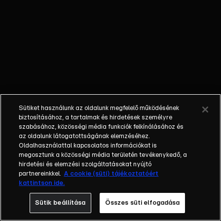
millió forintos fizetést, egy felső középkategóriás céges 
átalakította a kiválasztási folyamatot: amikor egy jelöltet 
a második hét végére kialakul a végleges csapat, amihez már
küzdhet tovább az elnöki asszisztensi pozícióért.Balogh Lev
öt éven át volt Balogh Levente gazdasági vezetője és segí
majd pár évet külföldön töltött, visszatérése után pedig 
ügyvezetői feladatokat lát el. Dr. Krasznai István ügyvéd 
ügyvédje) Balogh Leventének és cégbirodalmának több, mi
végén ők segítenek majd eldönteni az elnök úrnak, hogy ki 
Sütiket használunk az oldalunk megfelelő működésének
maradhatnak versenyben.Az álommeló minden hétköznap a
biztosításához, a tartalmak és hirdetések személyre
on.A műsor hivatalos
szabásához, közösségi média funkciók felkínálásához és
az oldalunk látogatottságának elemzéséhez.
oldalai:https://rtl.hu/azalommelohttps://www.facebook.
Oldalhasználattal kapcsolatos információkat is
megosztunk a közösségi média területén tevékenykedő, a
hirdetési és elemzési szolgáltatásokat nyújtó
partnereinkkel.
A cookie (süti) tájékoztatóért
kattintson ide.
Sütik beállítása
Összes süti elfogadása