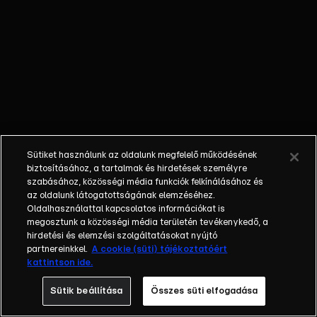
és megkéri Hájrit,
hogy legyen a
barátnője sofőrje
egy darabig. Billur
és Hájri
összebarátkoznak,
ami már kevésbé
tetszik Nálánnak.
Dzsáná a reggeli
Sütiket használunk az oldalunk megfelelő működésének
rosszullétei miatt
biztosításához, a tartalmak és hirdetések személyre
orvoshoz megy.
szabásához, közösségi média funkciók felkínálásához és
az oldalunk látogatottságának elemzéséhez.
Oldalhasználattal kapcsolatos információkat is
megosztunk a közösségi média területén tevékenykedő, a
hirdetési és elemzési szolgáltatásokat nyújtó
partnereinkkel.
A cookie (süti) tájékoztatóért
kattintson ide.
Sütik beállítása
Összes süti elfogadása