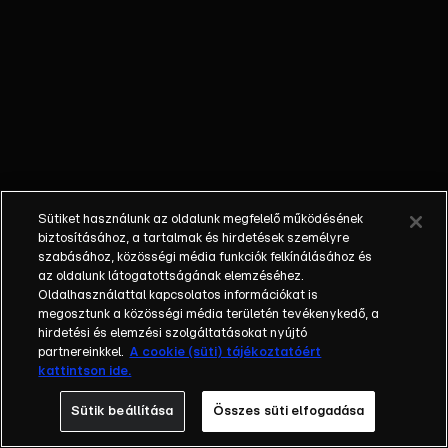
szerencsejátékban
eladósodott
sógorát, miközben
megpróbálja
titokban tartani,
hogy nem lehet
gyereke. Egy
közös kávézás
után az agresszív
Sütiket használunk az oldalunk megfelelő működésének
riporterek
biztosításához, a tartalmak és hirdetések személyre
lerohanják Szelent
szabásához, közösségi média funkciók felkínálásához és
és Nálánt, aki
az oldalunk látogatottságának elemzéséhez.
Oldalhasználattal kapcsolatos információkat is
hirtelen
megosztunk a közösségi média területén tevékenykedő, a
felindultságában
hirdetési és elemzési szolgáltatásokat nyújtó
kiosztja az
partnereinkkel.
A cookie (süti) tájékoztatóért
újságírókat.
kattintson ide.
Sütik beállítása
Összes süti elfogadása