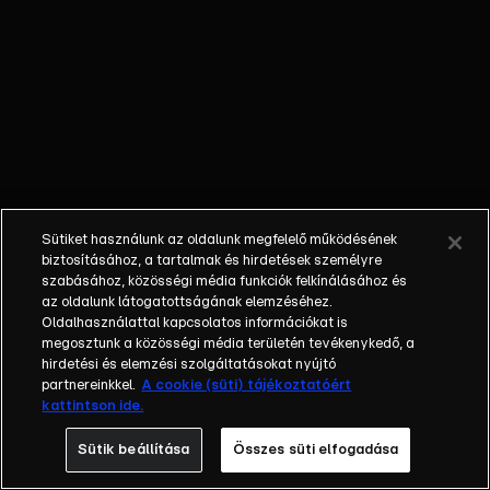
bajszát. Laura
attól fél, hogy
Lujzi az óvódai
csúcsragadozó,
aki harapdálja a
többieket.
Sütiket használunk az oldalunk megfelelő működésének
biztosításához, a tartalmak és hirdetések személyre
szabásához, közösségi média funkciók felkínálásához és
az oldalunk látogatottságának elemzéséhez.
Oldalhasználattal kapcsolatos információkat is
megosztunk a közösségi média területén tevékenykedő, a
hirdetési és elemzési szolgáltatásokat nyújtó
partnereinkkel.
A cookie (süti) tájékoztatóért
kattintson ide.
Sütik beállítása
Összes süti elfogadása