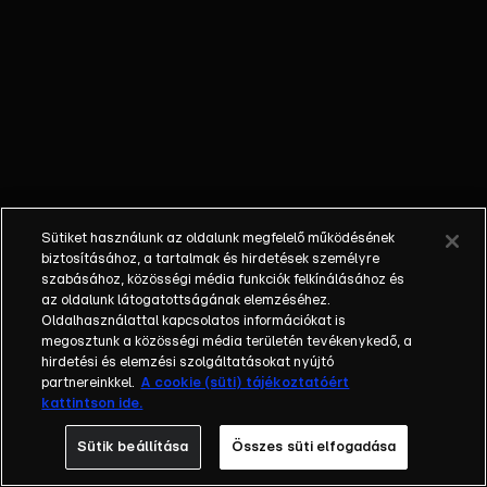
vendéglátás
világába.
Péter azt
hiszi, hogy
meg kell
villantania a
macsó énjét,
ha sikert akar
elérni
Sütiket használunk az oldalunk megfelelő működésének
Glóriánál.
biztosításához, a tartalmak és hirdetések személyre
&nbsp;
szabásához, közösségi média funkciók felkínálásához és
az oldalunk látogatottságának elemzéséhez.
Oldalhasználattal kapcsolatos információkat is
megosztunk a közösségi média területén tevékenykedő, a
hirdetési és elemzési szolgáltatásokat nyújtó
partnereinkkel.
A cookie (süti) tájékoztatóért
kattintson ide.
Sütik beállítása
Összes süti elfogadása