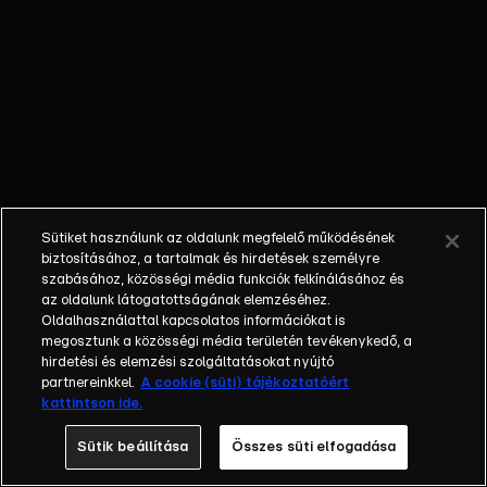
monotóniájából.
Vivi és Kornél
között előkerül
újra a baba-
projekt kérdése.
&nbsp;
Sütiket használunk az oldalunk megfelelő működésének
biztosításához, a tartalmak és hirdetések személyre
szabásához, közösségi média funkciók felkínálásához és
az oldalunk látogatottságának elemzéséhez.
Oldalhasználattal kapcsolatos információkat is
megosztunk a közösségi média területén tevékenykedő, a
hirdetési és elemzési szolgáltatásokat nyújtó
partnereinkkel.
A cookie (süti) tájékoztatóért
kattintson ide.
Sütik beállítása
Összes süti elfogadása