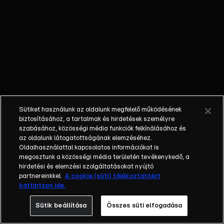
kínálatából.
Anikó civil
vendégekkel
beszélget
hétköznapi
témákról, a
klasszikus
talkshow műfaji
sajátosságaiból
Sütiket használunk az oldalunk megfelelő működésének
adódóan
biztosításához, a tartalmak és hirdetések személyre
ugyanakkor itt
szabásához, közösségi média funkciók felkínálásához és
az oldalunk látogatottságának elemzéséhez.
sem hiányzik
Oldalhasználattal kapcsolatos információkat is
majd a dráma,
megosztunk a közösségi média területén tevékenykedő, a
az érzelem és
hirdetési és elemzési szolgáltatásokat nyújtó
persze az
partnereinkkel.
A cookie (süti) tájékoztatóért
kattintson ide.
intrika sem. A
műsorba
Sütik beállítása
Összes süti elfogadása
folyamatosan