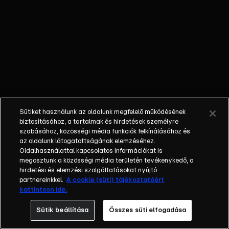
kínálatából.
Anikó civil
vendégekkel
beszélget
hétköznapi
témákról, a
klasszikus
talkshow műfaji
sajátosságaiból
Sütiket használunk az oldalunk megfelelő működésének
adódóan
biztosításához, a tartalmak és hirdetések személyre
ugyanakkor itt
szabásához, közösségi média funkciók felkínálásához és
az oldalunk látogatottságának elemzéséhez.
sem hiányzik
Oldalhasználattal kapcsolatos információkat is
majd a dráma,
megosztunk a közösségi média területén tevékenykedő, a
az érzelem és
hirdetési és elemzési szolgáltatásokat nyújtó
persze az
partnereinkkel.
A cookie (süti) tájékoztatóért
kattintson ide.
intrika sem. A
műsorba
Sütik beállítása
Összes süti elfogadása
folyamatosan