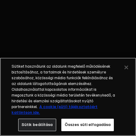
kínálatából.
Anikó civil
vendégekkel
beszélget
hétköznapi
témákról, a
klasszikus
talkshow műfaji
sajátosságaiból
Sütiket használunk az oldalunk megfelelő működésének
adódóan
biztosításához, a tartalmak és hirdetések személyre
ugyanakkor itt
szabásához, közösségi média funkciók felkínálásához és
az oldalunk látogatottságának elemzéséhez.
sem hiányzik
Oldalhasználattal kapcsolatos információkat is
majd a dráma,
megosztunk a közösségi média területén tevékenykedő, a
az érzelem és
hirdetési és elemzési szolgáltatásokat nyújtó
persze az
partnereinkkel.
A cookie (süti) tájékoztatóért
kattintson ide.
intrika sem. A
műsorba
Sütik beállítása
Összes süti elfogadása
folyamatosan