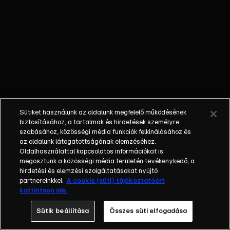
kínálatából.
Anikó civil
vendégekkel
beszélget
hétköznapi
témákról, a
klasszikus
talkshow műfaji
sajátosságaiból
Sütiket használunk az oldalunk megfelelő működésének
adódóan
biztosításához, a tartalmak és hirdetések személyre
ugyanakkor itt
szabásához, közösségi média funkciók felkínálásához és
az oldalunk látogatottságának elemzéséhez.
sem hiányzik
Oldalhasználattal kapcsolatos információkat is
majd a dráma,
megosztunk a közösségi média területén tevékenykedő, a
az érzelem és
hirdetési és elemzési szolgáltatásokat nyújtó
persze az
partnereinkkel.
A cookie (süti) tájékoztatóért
kattintson ide.
intrika sem. A
műsorba
Sütik beállítása
Összes süti elfogadása
folyamatosan