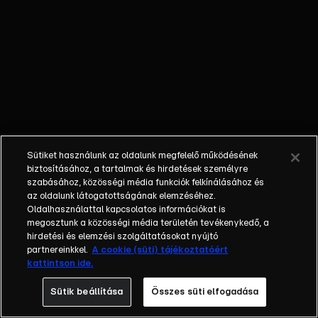
nőket bámul az
utcán, még nem
tesz semmi
rosszat. Emellett
szeretné, ha
tudná a nő, hogy ő
már jó útra tért, s
a régi
megcsalásokat
Sütiket használunk az oldalunk megfelelő működésének
szeretné, ha
biztosításához, a tartalmak és hirdetések személyre
elfelejtődnének.
szabásához, közösségi média funkciók felkínálásához és
az oldalunk látogatottságának elemzéséhez.
Pál (23)
Oldalhasználattal kapcsolatos információkat is
összeveszett
megosztunk a közösségi média területén tevékenykedő, a
unokatestvérével,
hirdetési és elemzési szolgáltatásokat nyújtó
Karcsival (21),
partnereinkkel.
A cookie (süti) tájékoztatóért
kattintson ide.
ugyanis Karcsi az
egyik buliban
Sütik beállítása
Összes süti elfogadása
összejött Pál