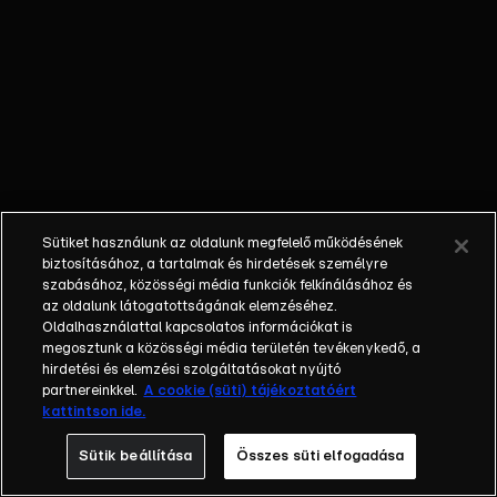
kínálatából.
Anikó civil
vendégekkel
beszélget
hétköznapi
témákról, a
klasszikus
talkshow műfaji
sajátosságaiból
Sütiket használunk az oldalunk megfelelő működésének
adódóan
biztosításához, a tartalmak és hirdetések személyre
ugyanakkor itt
szabásához, közösségi média funkciók felkínálásához és
az oldalunk látogatottságának elemzéséhez.
sem hiányzik
Oldalhasználattal kapcsolatos információkat is
majd a dráma,
megosztunk a közösségi média területén tevékenykedő, a
az érzelem és
hirdetési és elemzési szolgáltatásokat nyújtó
persze az
partnereinkkel.
A cookie (süti) tájékoztatóért
kattintson ide.
intrika sem. A
műsorba
Sütik beállítása
Összes süti elfogadása
folyamatosan