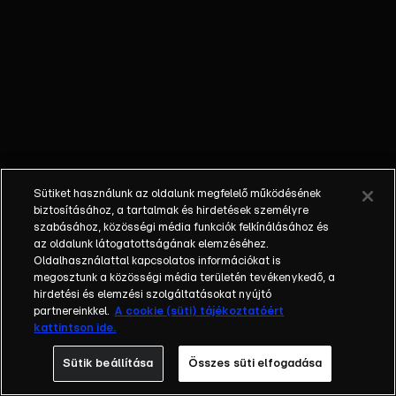
kínálatából.
Anikó civil
vendégekkel
beszélget
hétköznapi
témákról, a
klasszikus
talkshow műfaji
sajátosságaiból
Sütiket használunk az oldalunk megfelelő működésének
adódóan
biztosításához, a tartalmak és hirdetések személyre
ugyanakkor itt
szabásához, közösségi média funkciók felkínálásához és
az oldalunk látogatottságának elemzéséhez.
sem hiányzik
Oldalhasználattal kapcsolatos információkat is
majd a dráma,
megosztunk a közösségi média területén tevékenykedő, a
az érzelem és
hirdetési és elemzési szolgáltatásokat nyújtó
persze az
partnereinkkel.
A cookie (süti) tájékoztatóért
kattintson ide.
intrika sem. A
műsorba
Sütik beállítása
Összes süti elfogadása
folyamatosan