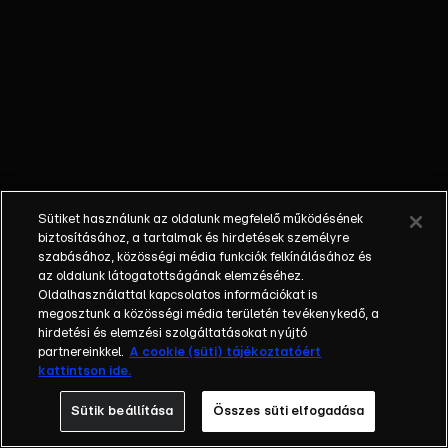
annyira bejön
a lány, hogy
azóta rájött:
Dóri neki az
igazi és ezt a
stúdióban a
lány tudtára
is adja. A lány
vonakodva
Sütiket használunk az oldalunk megfelelő működésének
bár, de
biztosításához, a tartalmak és hirdetések személyre
elfogadja a
szabásához, közösségi média funkciók felkínálásához és
az oldalunk látogatottságának elemzéséhez.
szívet és egy
Oldalhasználattal kapcsolatos információkat is
randit. A
megosztunk a közösségi média területén tevékenykedő, a
bökkenő csak
hirdetési és elemzési szolgáltatásokat nyújtó
az, hogy a
partnereinkkel.
A cookie (süti) tájékoztatóért
kattintson ide.
lánynak van
egy igen
Sütik beállítása
Összes süti elfogadása
féltékeny és