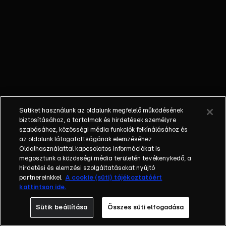
egymással, és
még soha nem is
találkoztak, csak
telefonon
beszélgettek.
Ennek ellenére
Csaba már egy
párkapcsolatként
kezeli az egészet
Sütiket használunk az oldalunk megfelelő működésének
és azt szeretné,
biztosításához, a tartalmak és hirdetések személyre
ha összekötnék
szabásához, közösségi média funkciók felkínálásához és
az oldalunk látogatottságának elemzéséhez.
az életüket. De
Oldalhasználattal kapcsolatos információkat is
vajon igent mond
megosztunk a közösségi média területén tevékenykedő, a
a lány? Gábornak
hirdetési és elemzési szolgáltatásokat nyújtó
(35) egyetlen élő
partnereinkkel.
A cookie (süti) tájékoztatóért
kattintson ide.
és hozzá eddig
közel álló rokona,
Sütik beállítása
Összes süti elfogadása
a nagynénje,