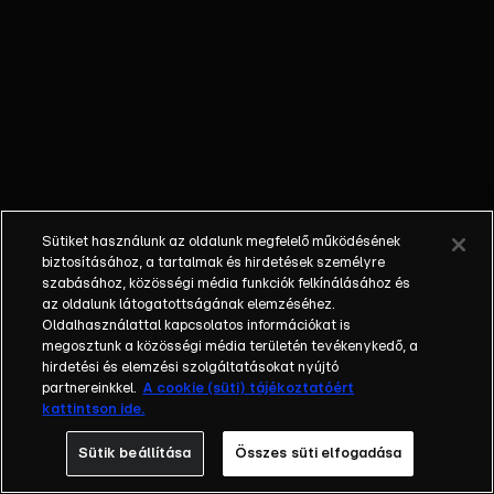
repítette az
előadókat.
Sütiket használunk az oldalunk megfelelő működésének
biztosításához, a tartalmak és hirdetések személyre
szabásához, közösségi média funkciók felkínálásához és
az oldalunk látogatottságának elemzéséhez.
Oldalhasználattal kapcsolatos információkat is
megosztunk a közösségi média területén tevékenykedő, a
hirdetési és elemzési szolgáltatásokat nyújtó
partnereinkkel.
A cookie (süti) tájékoztatóért
kattintson ide.
Sütik beállítása
Összes süti elfogadása