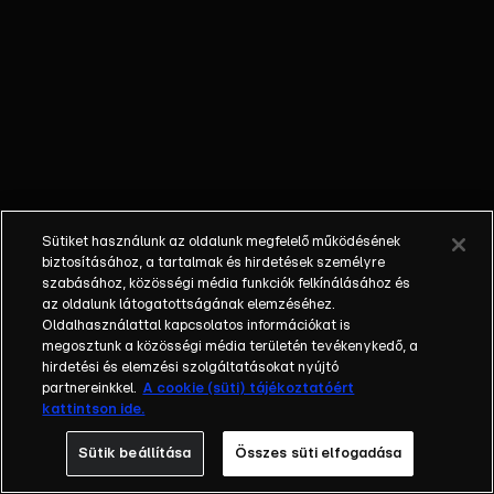
játszódnak le a
testünkben a
kéjérzet
csúcspontján, és
mi a kulcs a
gyönyörhöz?
Létezik-e a G-
pont, és ha igen,
hol keressük?
Sütiket használunk az oldalunk megfelelő működésének
Hogyan érhető el
biztosításához, a tartalmak és hirdetések személyre
a maximális
szabásához, közösségi média funkciók felkínálásához és
az oldalunk látogatottságának elemzéséhez.
extázis
Oldalhasználattal kapcsolatos információkat is
párkapcsolatban?
megosztunk a közösségi média területén tevékenykedő, a
hirdetési és elemzési szolgáltatásokat nyújtó
partnereinkkel.
A cookie (süti) tájékoztatóért
kattintson ide.
Sütik beállítása
Összes süti elfogadása