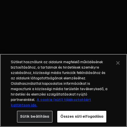
méghozzá
mindenféle
szépítés és
ámítás nélkül.
Élőben
követhetjük a
vendégeket,
melynek
köszönhetően
Sütiket használunk az oldalunk megfelelő működésének
őszinte
biztosításához, a tartalmak és hirdetések személyre
beszélgetésekből
szabásához, közösségi média funkciók felkínálásához és
az oldalunk látogatottságának elemzéséhez.
is jut bőven. A
Oldalhasználattal kapcsolatos információkat is
rendhagyó
megosztunk a közösségi média területén tevékenykedő, a
műsorban olyan
hirdetési és elemzési szolgáltatásokat nyújtó
nézőpontból
partnereinkkel.
A cookie (süti) tájékoztatóért
kattintson ide.
ismerhetjük meg
a sztárok életét,
Sütik beállítása
Összes süti elfogadása
ami eddig rejtve