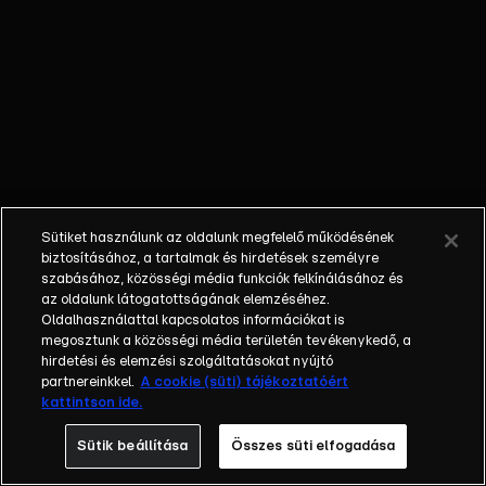
vetélkedőben a hazai
hírességek, humoristák,
képernyősök és influenszerek
legjava méri össze tudását és
teszi próbára a nézők
rekeszizmait.A legendás
vetélkedőben láthatjuk –
többek között – Ábel Anitát,
Havas Henriket, Hajdú Pétert,
Sütiket használunk az oldalunk megfelelő működésének
Nádas Györgyöt, Király
biztosításához, a tartalmak és hirdetések személyre
Viktort, Szellő Istvánt,
szabásához, közösségi média funkciók felkínálásához és
Lovász Lacit, Schobert Larát
az oldalunk látogatottságának elemzéséhez.
Oldalhasználattal kapcsolatos információkat is
és Norbit, Puskás-Dallos
megosztunk a közösségi média területén tevékenykedő, a
Petit, Kiss Ádámot, Dobos
hirdetési és elemzési szolgáltatásokat nyújtó
Evelint, Szabó Zsófit, Járai
partnereinkkel.
A cookie (süti) tájékoztatóért
Mátét, Gáspár Lacit, Orosz
kattintson ide.
Györgyöt, Lakatos Márkot,
Sütik beállítása
Összes süti elfogadása
Csonka Bandit, Kamarás
Norbit, Schumacher Vandát,