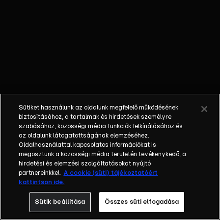
játékukkal. A
dokumentumfilm a
zseniális játékosok
hasonlóságait és
különbségeit veszi
górcső alá.
Mindketten a
hatodik, az
Egyesült
Sütiket használunk az oldalunk megfelelő működésének
Államokban
biztosításához, a tartalmak és hirdetések személyre
megtendezésre
szabásához, közösségi média funkciók felkínálásához és
kerülő
az oldalunk látogatottságának elemzéséhez.
Oldalhasználattal kapcsolatos információkat is
világbajnokságukra
megosztunk a közösségi média területén tevékenykedő, a
készülnek,
hirdetési és elemzési szolgáltatásokat nyújtó
karrierjük talán
partnereinkkel.
A cookie (süti) tájékoztatóért
utolsó nagy
kattintson ide.
összecsapására.
Sütik beállítása
Összes süti elfogadása