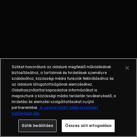
tagjain. A
sebhelyes lány
egy 2024-ben
bemutatott,
lebilincselő
thriller sorozat,
amely Juan
Gómez-Jurado
azonos című
Sütiket használunk az oldalunk megfelelő működésének
regénye
biztosításához, a tartalmak és hirdetések személyre
alapján készült.
szabásához, közösségi média funkciók felkínálásához és
az oldalunk látogatottságának elemzéséhez.
A főszerepben
Oldalhasználattal kapcsolatos információkat is
feltűnik Juanlu
megosztunk a közösségi média területén tevékenykedő, a
González és
hirdetési és elemzési szolgáltatásokat nyújtó
Milena
partnereinkkel.
A cookie (süti) tájékoztatóért
kattintson ide.
Radulovic. A
történet
Sütik beállítása
Összes süti elfogadása
középpontjában