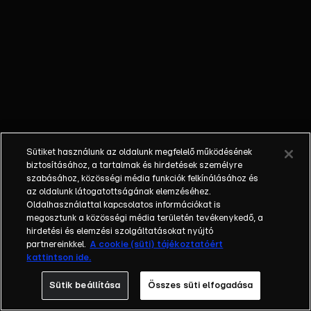
követeli rajta a
kártyaadósságát.
Szerencséjére
elhívják az Anikó
Showba
vendégnek, ahol
azt reméli, hogy
kibékülhet a
gazdag
Sütiket használunk az oldalunk megfelelő működésének
nyugatnémet
biztosításához, a tartalmak és hirdetések személyre
nagybácsijával,
szabásához, közösségi média funkciók felkínálásához és
az oldalunk látogatottságának elemzéséhez.
aki majd rendbe
Oldalhasználattal kapcsolatos információkat is
hozza anyagilag.
megosztunk a közösségi média területén tevékenykedő, a
Nándi
hirdetési és elemzési szolgáltatásokat nyújtó
legnagyobb
partnereinkkel.
A cookie (süti) tájékoztatóért
kattintson ide.
megdöbbenésére
a show vendége
Sütik beállítása
Összes süti elfogadása
nem a nagybácsi,