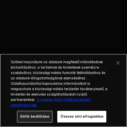
Répa
testvérek
felcsapnak
ezermesternek,
és csakhamar
azt is
megtanulják, mi
a különbség a
jól és az
Sütiket használunk az oldalunk megfelelő működésének
okosan
biztosításához, a tartalmak és hirdetések személyre
végzett munka
szabásához, közösségi média funkciók felkínálásához és
az oldalunk látogatottságának elemzéséhez.
között. Közben
Oldalhasználattal kapcsolatos információkat is
a Doktor
megosztunk a közösségi média területén tevékenykedő, a
titokzatos
hirdetési és elemzési szolgáltatásokat nyújtó
vendéget
partnereinkkel.
A cookie (süti) tájékoztatóért
kattintson ide.
fogad, hogy
ezzel
Sütik beállítása
Összes süti elfogadása
imponáljon