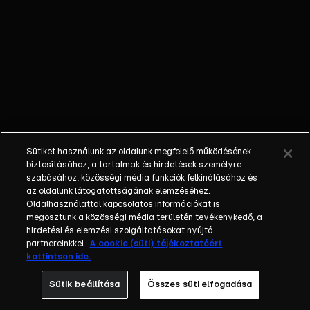
féltékeny,
ami miatt
Laci tesz
valami olyat,
ami
mindenkit
meglep. A
polgármester
pedig
Sütiket használunk az oldalunk megfelelő működésének
szeretne
biztosításához, a tartalmak és hirdetések személyre
párra találni,
szabásához, közösségi média funkciók felkínálásához és
az oldalunk látogatottságának elemzéséhez.
de nem akar
Oldalhasználattal kapcsolatos információkat is
sok időt
megosztunk a közösségi média területén tevékenykedő, a
tölteni ezzel,
hirdetési és elemzési szolgáltatásokat nyújtó
a gyors
partnereinkkel.
A cookie (süti) tájékoztatóért
kattintson ide.
megoldás
azonban nem
Sütik beállítása
Összes süti elfogadása
várt