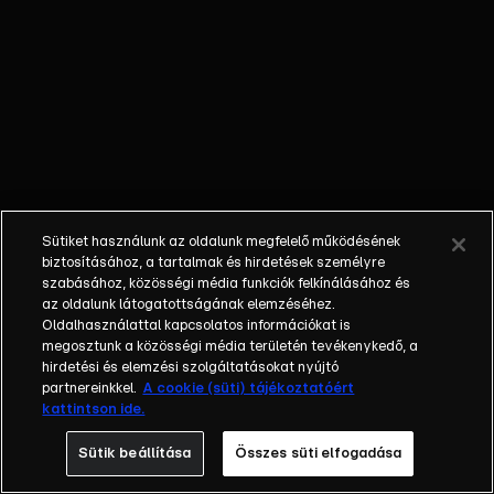
biciklibalesetet
szenved, Stokiék
igyekeznek
felgöngyölíteni az
ügyet. | A
műsorszám AI
használatával
módosított
elemeket
Sütiket használunk az oldalunk megfelelő működésének
tartalmaz.
biztosításához, a tartalmak és hirdetések személyre
szabásához, közösségi média funkciók felkínálásához és
az oldalunk látogatottságának elemzéséhez.
Oldalhasználattal kapcsolatos információkat is
megosztunk a közösségi média területén tevékenykedő, a
hirdetési és elemzési szolgáltatásokat nyújtó
partnereinkkel.
A cookie (süti) tájékoztatóért
kattintson ide.
Sütik beállítása
Összes süti elfogadása