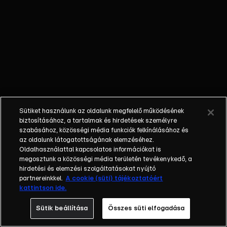
Anna, Pintér Adrienn, Pirner Alma, Ripli
Zsuzsi, Rubint Rella, Somfai Péter, Szinetár
Dóra, Takács Zsuzsika, Tihanyi-Tóth Csaba,
Tokár Tamás, Xantus Barbara
https://rtl.hu/akonyhafonok-
vip/versenyzok Újra a konyháé a főszerep
az RTL-en! A népszerű gasztroreality VIP-
évaddal tér vissza a képernyőre! Az idei
évadban sem babra megy a játék: a
Sütiket használunk az oldalunk megfelelő működésének
győztesé A Konyhafőnök VIP cím és az
biztosításához, a tartalmak és hirdetések személyre
ezzel járó 10 millió forint. A Konyhafőnök
szabásához, közösségi média funkciók felkínálásához és
az oldalunk látogatottságának elemzéséhez.
VIP minden hétköznap az RTL-en! A műsor
Oldalhasználattal kapcsolatos információkat is
az adást követően visszanézhető az RTL
megosztunk a közösségi média területén tevékenykedő, a
Most-on. A műsor hivatalos oldalai:
hirdetési és elemzési szolgáltatásokat nyújtó
Honlap: https://rtl.hu/akonyhafonok-vip
partnereinkkel.
A cookie (süti) tájékoztatóért
kattintson ide.
Facebook:
https://www.facebook.com/akonyhafonok/
Sütik beállítása
Összes süti elfogadása
Instagram: @akonyhafonok