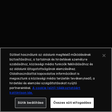
Anna, Pintér Adrienn, Pirner Alma, Ripli
Zsuzsi, Rubint Rella, Somfai Péter, Szinetár
Dóra, Takács Zsuzsika, Tihanyi-Tóth Csaba,
Tokár Tamás, Xantus Barbara
https://rtl.hu/akonyhafonok-
vip/versenyzok Újra a konyháé a főszerep
az RTL-en! A népszerű gasztroreality VIP-
évaddal tér vissza a képernyőre! Az idei
évadban sem babra megy a játék: a
Sütiket használunk az oldalunk megfelelő működésének
győztesé A Konyhafőnök VIP cím és az
biztosításához, a tartalmak és hirdetések személyre
ezzel járó 10 millió forint. A Konyhafőnök
szabásához, közösségi média funkciók felkínálásához és
az oldalunk látogatottságának elemzéséhez.
VIP minden hétköznap az RTL-en! A műsor
Oldalhasználattal kapcsolatos információkat is
az adást követően visszanézhető az RTL
megosztunk a közösségi média területén tevékenykedő, a
Most-on. A műsor hivatalos oldalai:
hirdetési és elemzési szolgáltatásokat nyújtó
Honlap: https://rtl.hu/akonyhafonok-vip
partnereinkkel.
A cookie (süti) tájékoztatóért
kattintson ide.
Facebook:
https://www.facebook.com/akonyhafonok/
Sütik beállítása
Összes süti elfogadása
Instagram: @akonyhafonok