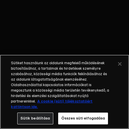
csillagos séfek
hírességekből álló
csapatai csapnak
össze, hanem a
séfek is komoly
kihívásokkal
készülnek egymás
számára: a
legváratlanabb
Sütiket használunk az oldalunk megfelelő működésének
pillanatokban
biztosításához, a tartalmak és hirdetések személyre
állíthatják majd be
szabásához, közösségi média funkciók felkínálásához és
az oldalunk látogatottságának elemzéséhez.
egymást a
Oldalhasználattal kapcsolatos információkat is
versenyzők közé
megosztunk a közösségi média területén tevékenykedő, a
főzni, így nekik a
hirdetési és elemzési szolgáltatásokat nyújtó
VIP-ekkel együtt
partnereinkkel.
A cookie (süti) tájékoztatóért
kattintson ide.
kell majd
ugyanazokból az
Sütik beállítása
Összes süti elfogadása
alapanyagokból