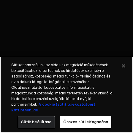
csillagos séfek
hírességekből álló
csapatai csapnak
össze, hanem a
séfek is komoly
kihívásokkal
készülnek egymás
számára: a
legváratlanabb
Sütiket használunk az oldalunk megfelelő működésének
pillanatokban
biztosításához, a tartalmak és hirdetések személyre
állíthatják majd be
szabásához, közösségi média funkciók felkínálásához és
az oldalunk látogatottságának elemzéséhez.
egymást a
Oldalhasználattal kapcsolatos információkat is
versenyzők közé
megosztunk a közösségi média területén tevékenykedő, a
főzni, így nekik a
hirdetési és elemzési szolgáltatásokat nyújtó
VIP-ekkel együtt
partnereinkkel.
A cookie (süti) tájékoztatóért
kattintson ide.
kell majd
ugyanazokból az
Sütik beállítása
Összes süti elfogadása
alapanyagokból